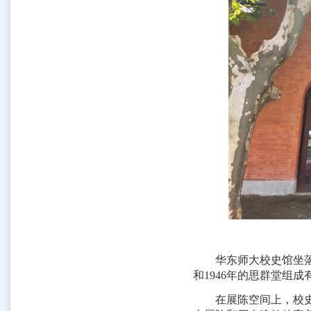
华东师大校史馆坐
和
1946
年的思群堂组成
在展陈空间上，校